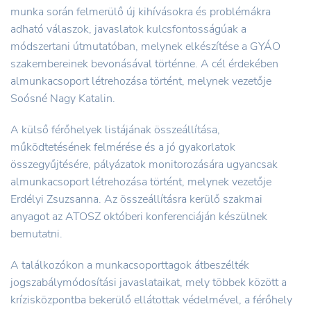
munka során felmerülő új kihívásokra és problémákra
adható válaszok, javaslatok kulcsfontosságúak a
módszertani útmutatóban, melynek elkészítése a GYÁO
szakembereinek bevonásával történne. A cél érdekében
almunkacsoport létrehozása történt, melynek vezetője
Soósné Nagy Katalin.
A külső férőhelyek listájának összeállítása,
működtetésének felmérése és a jó gyakorlatok
összegyűjtésére, pályázatok monitorozására ugyancsak
almunkacsoport létrehozása történt, melynek vezetője
Erdélyi Zsuzsanna. Az összeállításra kerülő szakmai
anyagot az ATOSZ októberi konferenciáján készülnek
bemutatni.
A találkozókon a munkacsoporttagok átbeszélték
jogszabálymódosítási javaslataikat, mely többek között a
krízisközpontba bekerülő ellátottak védelmével, a férőhely