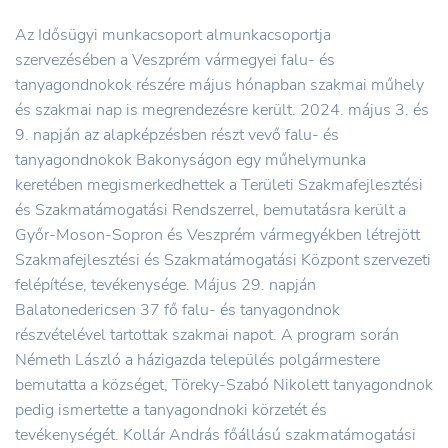
Az Idősügyi munkacsoport almunkacsoportja
szervezésében a Veszprém vármegyei falu- és
tanyagondnokok részére május hónapban szakmai műhely
és szakmai nap is megrendezésre került. 2024. május 3. és
9. napján az alapképzésben részt vevő falu- és
tanyagondnokok Bakonyságon egy műhelymunka
keretében megismerkedhettek a Területi Szakmafejlesztési
és Szakmatámogatási Rendszerrel, bemutatásra került a
Győr-Moson-Sopron és Veszprém vármegyékben létrejött
Szakmafejlesztési és Szakmatámogatási Központ szervezeti
felépítése, tevékenysége. Május 29. napján
Balatonedericsen 37 fő falu- és tanyagondnok
részvételével tartottak szakmai napot. A program során
Németh László a házigazda település polgármestere
bemutatta a községet, Töreky-Szabó Nikolett tanyagondnok
pedig ismertette a tanyagondnoki körzetét és
tevékenységét. Kollár András főállású szakmatámogatási