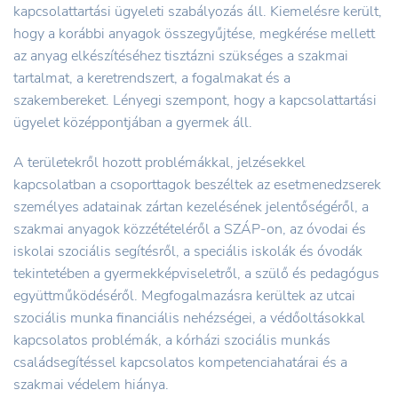
kapcsolattartási ügyeleti szabályozás áll. Kiemelésre került,
hogy a korábbi anyagok összegyűjtése, megkérése mellett
az anyag elkészítéséhez tisztázni szükséges a szakmai
tartalmat, a keretrendszert, a fogalmakat és a
szakembereket. Lényegi szempont, hogy a kapcsolattartási
ügyelet középpontjában a gyermek áll.
A területekről hozott problémákkal, jelzésekkel
kapcsolatban a csoporttagok beszéltek az esetmenedzserek
személyes adatainak zártan kezelésének jelentőségéről, a
szakmai anyagok közzétételéről a SZÁP-on, az óvodai és
iskolai szociális segítésről, a speciális iskolák és óvodák
tekintetében a gyermekképviseletről, a szülő és pedagógus
együttműködéséről. Megfogalmazásra kerültek az utcai
szociális munka financiális nehézségei, a védőoltásokkal
kapcsolatos problémák, a kórházi szociális munkás
családsegítéssel kapcsolatos kompetenciahatárai és a
szakmai védelem hiánya.