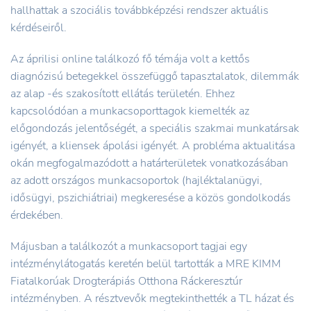
hallhattak a szociális továbbképzési rendszer aktuális
kérdéseiről.
Az áprilisi online találkozó fő témája volt a kettős
diagnózisú betegekkel összefüggő tapasztalatok, dilemmák
az alap -és szakosított ellátás területén. Ehhez
kapcsolódóan a munkacsoporttagok kiemelték az
előgondozás jelentőségét, a speciális szakmai munkatársak
igényét, a kliensek ápolási igényét. A probléma aktualitása
okán megfogalmazódott a határterületek vonatkozásában
az adott országos munkacsoportok (hajléktalanügyi,
idősügyi, pszichiátriai) megkeresése a közös gondolkodás
érdekében.
Májusban a találkozót a munkacsoport tagjai egy
intézménylátogatás keretén belül tartották a MRE KIMM
Fiatalkorúak Drogterápiás Otthona Ráckeresztúr
intézményben. A résztvevők megtekinthették a TL házat és