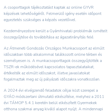
A csoporttagok tájékoztatást kaptak az online GYVR
képzések lehetőségéről. Felmerülő igény esetén időpont
egyeztetés szükséges a képzés vezetőivel.
Kezdeményezésre került a Gyámhivatali problémák ismételt
összegyűjtése és továbbítása az ágazatirányítás felé.
Az Átmeneti Gondozás Országos Munkacsoport az elmúlt
időszakban több alkalommal találkozott online térben és
személyesen is. A munkacsoporttagok összegyűjtötték a
TSZR-ek működésével kapcsolatos tapasztalataikat,
értékelték az elmúlt időszakot, illetve javaslatokat
fogalmaztak meg az új pályázati időszakra vonatkozóan.
A 2024 évi elvégzendő feladatok céljai közt szerepel a
GYÁO módszertani útmutató elkészítése, melyhez a 2011
évi TÁMOP 5.4.1 keretén belül elkészített Gyermekek
otthona szakmai anyag kiváló alapot nyújt. A mindennapi