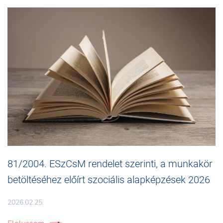
81/2004. ESzCsM rendelet szerinti, a munkakör
betöltéséhez előírt szociális alapképzések 2026
2026.02.25.