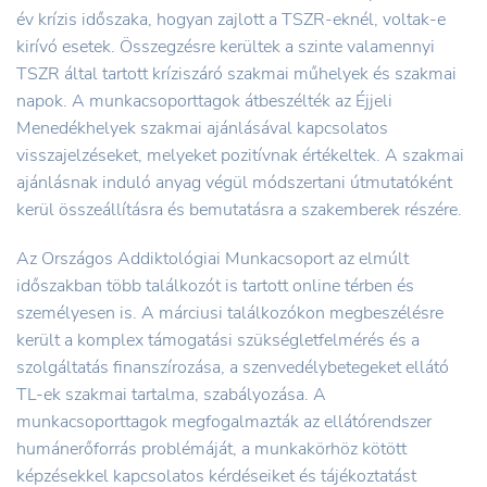
év krízis időszaka, hogyan zajlott a TSZR-eknél, voltak-e
kirívó esetek. Összegzésre kerültek a szinte valamennyi
TSZR által tartott kríziszáró szakmai műhelyek és szakmai
napok. A munkacsoporttagok átbeszélték az Éjjeli
Menedékhelyek szakmai ajánlásával kapcsolatos
visszajelzéseket, melyeket pozitívnak értékeltek. A szakmai
ajánlásnak induló anyag végül módszertani útmutatóként
kerül összeállításra és bemutatásra a szakemberek részére.
Az Országos Addiktológiai Munkacsoport az elmúlt
időszakban több találkozót is tartott online térben és
személyesen is. A márciusi találkozókon megbeszélésre
került a komplex támogatási szükségletfelmérés és a
szolgáltatás finanszírozása, a szenvedélybetegeket ellátó
TL-ek szakmai tartalma, szabályozása. A
munkacsoporttagok megfogalmazták az ellátórendszer
humánerőforrás problémáját, a munkakörhöz kötött
képzésekkel kapcsolatos kérdéseiket és tájékoztatást