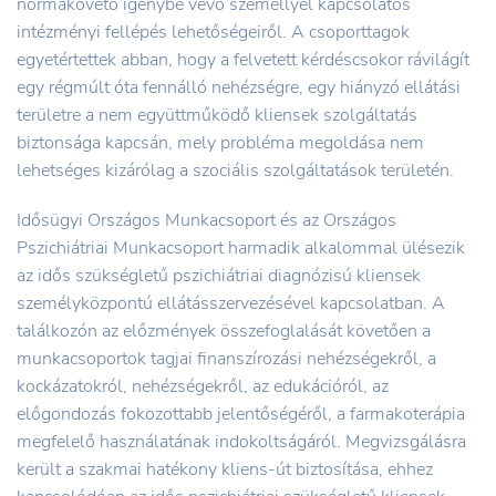
normakövető igénybe vevő személlyel kapcsolatos
intézményi fellépés lehetőségeiről. A csoporttagok
egyetértettek abban, hogy a felvetett kérdéscsokor rávilágít
egy régmúlt óta fennálló nehézségre, egy hiányzó ellátási
területre a nem együttműködő kliensek szolgáltatás
biztonsága kapcsán, mely probléma megoldása nem
lehetséges kizárólag a szociális szolgáltatások területén.
Idősügyi Országos Munkacsoport és az Országos
Pszichiátriai Munkacsoport harmadik alkalommal ülésezik
az idős szükségletű pszichiátriai diagnózisú kliensek
személyközpontú ellátásszervezésével kapcsolatban. A
találkozón az előzmények összefoglalását követően a
munkacsoportok tagjai finanszírozási nehézségekről, a
kockázatokról, nehézségekről, az edukációról, az
előgondozás fokozottabb jelentőségéről, a farmakoterápia
megfelelő használatának indokoltságáról. Megvizsgálásra
került a szakmai hatékony kliens-út biztosítása, ehhez