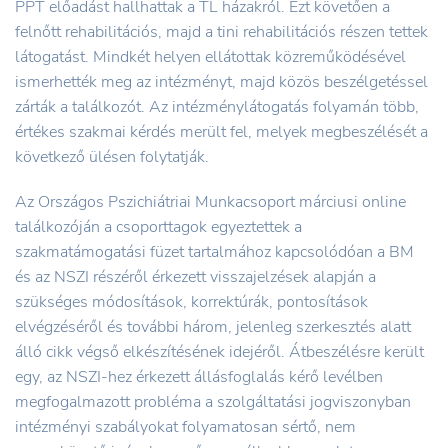
PPT előadást hallhattak a TL házakról. Ezt követően a
felnőtt rehabilitációs, majd a tini rehabilitációs részen tettek
látogatást. Mindkét helyen ellátottak közreműködésével
ismerhették meg az intézményt, majd közös beszélgetéssel
zárták a találkozót. Az intézménylátogatás folyamán több,
értékes szakmai kérdés merült fel, melyek megbeszélését a
következő ülésen folytatják.
Az Országos Pszichiátriai Munkacsoport márciusi online
találkozóján a csoporttagok egyeztettek a
szakmatámogatási füzet tartalmához kapcsolódóan a BM
és az NSZI részéről érkezett visszajelzések alapján a
szükséges módosítások, korrektúrák, pontosítások
elvégzéséről és további három, jelenleg szerkesztés alatt
álló cikk végső elkészítésének idejéről. Átbeszélésre került
egy, az NSZI-hez érkezett állásfoglalás kérő levélben
megfogalmazott probléma a szolgáltatási jogviszonyban
intézményi szabályokat folyamatosan sértő, nem