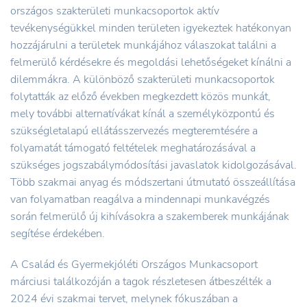
országos szakterületi munkacsoportok aktív
tevékenységükkel minden területen igyekeztek hatékonyan
hozzájárulni a területek munkájához válaszokat találni a
felmerülő kérdésekre és megoldási lehetőségeket kínálni a
dilemmákra. A különböző szakterületi munkacsoportok
folytatták az előző években megkezdett közös munkát,
mely további alternatívákat kínál a személyközpontú és
szükségletalapú ellátásszervezés megteremtésére a
folyamatát támogató feltételek meghatározásával a
szükséges jogszabálymódosítási javaslatok kidolgozásával.
Több szakmai anyag és módszertani útmutató összeállítása
van folyamatban reagálva a mindennapi munkavégzés
során felmerülő új kihívásokra a szakemberek munkájának
segítése érdekében.
A Család és Gyermekjóléti Országos Munkacsoport
márciusi találkozóján a tagok részletesen átbeszélték a
2024 évi szakmai tervet, melynek fókuszában a