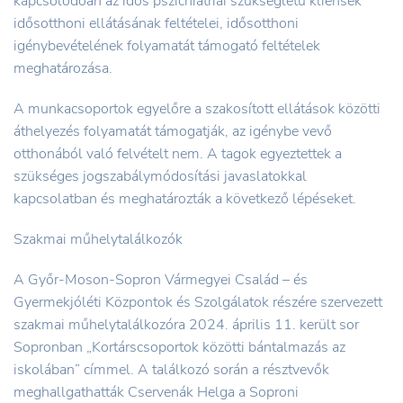
kapcsolódóan az idős pszichiátriai szükségletű kliensek
idősotthoni ellátásának feltételei, idősotthoni
igénybevételének folyamatát támogató feltételek
meghatározása.
A munkacsoportok egyelőre a szakosított ellátások közötti
áthelyezés folyamatát támogatják, az igénybe vevő
otthonából való felvételt nem. A tagok egyeztettek a
szükséges jogszabálymódosítási javaslatokkal
kapcsolatban és meghatározták a következő lépéseket.
Szakmai műhelytalálkozók
A Győr-Moson-Sopron Vármegyei Család – és
Gyermekjóléti Központok és Szolgálatok részére szervezett
szakmai műhelytalálkozóra 2024. április 11. került sor
Sopronban „Kortárscsoportok közötti bántalmazás az
iskolában” címmel. A találkozó során a résztvevők
meghallgathatták Cservenák Helga a Soproni