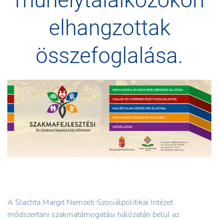
műhelytalálkozókon
elhangzottak
összefoglalása.
A Slachta Margit Nemzeti Szociálpolitikai Intézet
módszertani szakmatámogatási hálózatán belül az