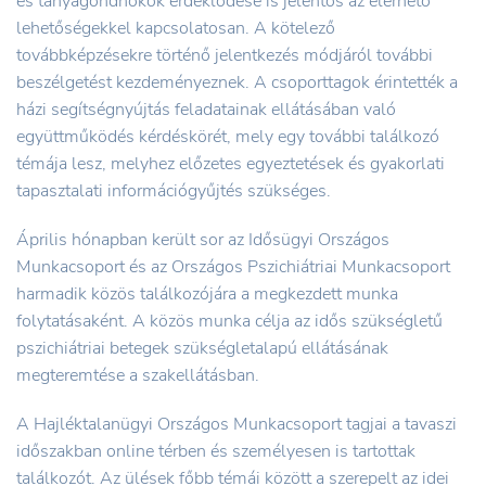
és tanyagondnokok érdeklődése is jelentős az elérhető
lehetőségekkel kapcsolatosan. A kötelező
továbbképzésekre történő jelentkezés módjáról további
beszélgetést kezdeményeznek. A csoporttagok érintették a
házi segítségnyújtás feladatainak ellátásában való
együttműködés kérdéskörét, mely egy további találkozó
témája lesz, melyhez előzetes egyeztetések és gyakorlati
tapasztalati információgyűjtés szükséges.
Április hónapban került sor az Idősügyi Országos
Munkacsoport és az Országos Pszichiátriai Munkacsoport
harmadik közös találkozójára a megkezdett munka
folytatásaként. A közös munka célja az idős szükségletű
pszichiátriai betegek szükségletalapú ellátásának
megteremtése a szakellátásban.
A Hajléktalanügyi Országos Munkacsoport tagjai a tavaszi
időszakban online térben és személyesen is tartottak
találkozót. Az ülések főbb témái között a szerepelt az idei