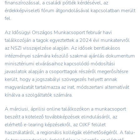
finanszírozással, a családi pótlék kérdésével, az
érdekképviseleti fórum átgondolásával kapcsolatban merült
fel.
Az Idősügyi Országos Munkacsoport február havi
találkozóján a tagok egyeztettek a 2024 évi munkatervről
az NSZI visszajelzése alapján. Az idősek bentlakásos
intézményei számára készülő szakmai ajánlás dokumentum
minisztériumi elvárásaihoz kapcsolódó módosítási
javaslatok alapján a csoporttagok részéről megerősítésre
került, hogy a jogszabályi szövegezés helyett annak
magyarázatát tartalmazza az irat, módszertani alternatívát
kínálva a szolgáltatók számára.
A márciusi, áprilisi online találkozókon a munkacsoport
beszélt a kötelező továbbképzések elindulásáról, az
elérhető e-learing képzésekről, az OJKF felület
használatáról, a regionális kollégák elérhetőségéről. A falu-