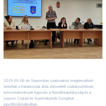
2025.05.08-án Sopronban szakmaközi megbeszélést
tartottak a fiatalkorúak által elkövetett szabálysértések,
bűncselekmények kapcsán a Rendőrkapitányság és a
soproni Család és Gyermekjóléti Szolgálat
együttműködésében.