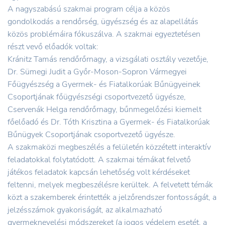
A nagyszabású szakmai program célja a közös
gondolkodás a rendőrség, ügyészség és az alapellátás
közös problémáira fókuszálva. A szakmai egyeztetésen
részt vevő előadók voltak:
Kránitz Tamás rendőrőrnagy, a vizsgálati osztály vezetője,
Dr. Sümegi Judit a Győr-Moson-Sopron Vármegyei
Főügyészség a Gyermek- és Fiatalkorúak Bűnügyeinek
Csoportjának főügyészségi csoportvezető ügyésze,
Cservenák Helga rendőrőrnagy, bűnmegelőzési kiemelt
főelőadó és Dr. Tóth Krisztina a Gyermek- és Fiatalkorúak
Bűnügyek Csoportjának csoportvezető ügyésze.
A szakmaközi megbeszélés a felületén közzétett interaktív
feladatokkal folytatódott. A szakmai témákat felvető
játékos feladatok kapcsán lehetőség volt kérdéseket
feltenni, melyek megbeszélésre kerültek. A felvetett témák
közt a szakemberek érintették a jelzőrendszer fontosságát, a
jelzésszámok gyakoriságát, az alkalmazható
gyermeknevelési módszereket (a jogos védelem esetét, a