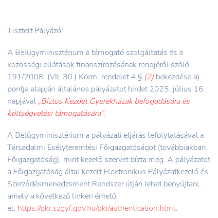
Tisztelt Pályázó!
A Belügyminisztérium a támogató szolgáltatás és a
közösségi ellátások finanszírozásának rendjéről szóló
191/2008. (VII. 30.) Korm. rendelet 4.§
(2)
bekezdése a)
pontja alapján általános pályázatot hirdet 2025. július 16.
napjával
„Biztos Kezdet Gyerekházak befogadására és
költségvetési támogatására”.
A Belügyminisztérium a pályázati eljárás lefolytatásával a
Társadalmi Esélyteremtési Főigazgatóságot (továbbiakban.
Főigazgatóság), mint kezelő szervet bízta meg. A pályázatot
a Főigazgatóság által kezelt Elektronikus Pályázatkezelő és
Szerződésmenedzsment Rendszer útján lehet benyújtani,
amely a következő linken érhető
el:
https://pkr.szgyf.gov.hu/pkr/authentication.html
.