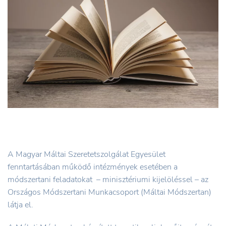
A Magyar Máltai Szeretetszolgálat Egyesület
fenntartásában működő intézmények esetében a
módszertani feladatokat – minisztériumi kijelöléssel – az
Országos Módszertani Munkacsoport (Máltai Módszertan)
látja el.