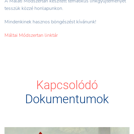
A Málati Módszertan készített tematikus linkgyűjteményét
tesszük közzé honlapunkon.
Mindenkinek hasznos böngészést kívánunk!
Máltai Módszertan linktár
Kapcsolódó
Dokumentumok