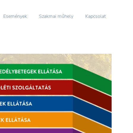
Események
Szakmai műhely
Kapcsolat