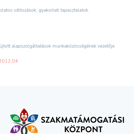
atos változások, gyakorlati tapasztalatok.
újtott alapszolgáltatások munkaközösségének vezetője
%2012.04