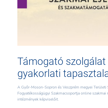
Támogató szolgálat 
gyakorlati tapasztal
A Győr-Moson-Sopron és Veszprém megyei Területi 
Fogyatékosságügyi Szakmacsoportja online szakmai mű
intézmények képviselőit.