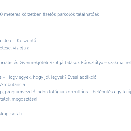
0 méteres körzetben fizetős parkolók találhatóak
estere – Köszöntő
ése, víziója a
ális és Gyermekjóléti Szolgáltatások Főosztálya – szakmai ref
 – Hogy egyek, hogy jól legyek? Evési addikció
y Ambulancia
, programvezető, addiktológiai konzultáns – Felépülés egy ter
iatalok megosztásai
skapcsolati