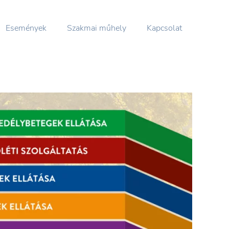
Események
Szakmai műhely
Kapcsolat