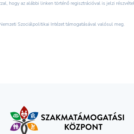
l, hogy az alábbi linken történő regisztrációval is jelzi részvéte
emzeti Szociálpolitikai Intézet támogatásával valósul meg.