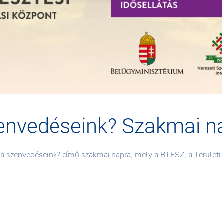
zenvedéseink? Szakmai n
ink a szenvedéseink? című szakmai napra, mely a BTESZ, a Terül