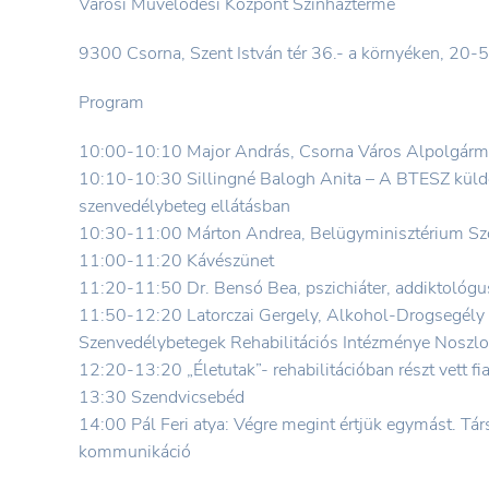
Városi Művelődési Központ Színházterme
9300 Csorna, Szent István tér 36.- a környéken, 20-5
Program
10:00-10:10 Major András, Csorna Város Alpolgárm
10:10-10:30 Sillingné Balogh Anita – A BTESZ küldet
szenvedélybeteg ellátásban
10:30-11:00 Márton Andrea, Belügyminisztérium Szoci
11:00-11:20 Kávészünet
11:20-11:50 Dr. Bensó Bea, pszichiáter, addiktológus
11:50-12:20 Latorczai Gergely, Alkohol-Drogsegél
Szenvedélybetegek Rehabilitációs Intézménye Noszlop
12:20-13:20 „Életutak”- rehabilitációban részt vett f
13:30 Szendvicsebéd
14:00 Pál Feri atya: Végre megint értjük egymást. Tár
kommunikáció