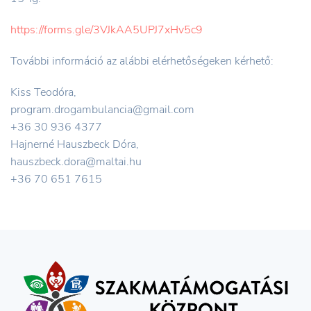
https://forms.gle/3VJkAA5UPJ7xHv5c9
További információ az alábbi elérhetőségeken kérhető:
Kiss Teodóra,
program.drogambulancia@gmail.com
+36 30 936 4377
Hajnerné Hauszbeck Dóra,
hauszbeck.dora@maltai.hu
+36 70 651 7615